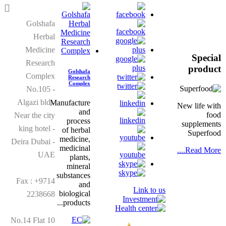
های
شغلی
در گل
Golshafa
شفا
Herbal
Medicine
Spe
Research
prod
Golshafa
Complex
Research
Complex
No.105 -
Algazi bld -
Manufacture
New life 
and
Near the city
process
supplem
king hotel -
of herbal
Super
medicine,
Deira Dubai -
medicinal
Read Mor
UAE
plants,
mineral
فرصت
substances
Fax : +9714
های
and
Link to us
شغلی
biological
2238668
در گل
products...
شفا
No.14 Flat 10