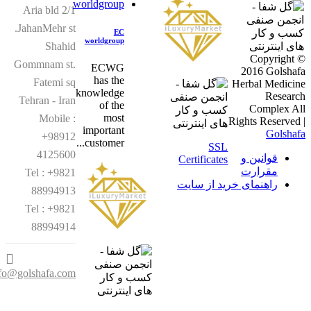
Aria bld 2/1
JahanMehr st.
EC
worldgroup
Shahid
Copyrig
Gommnam st.
ECWG
2016 Gols
has the
Fatemi sq
Herbal Medi
knowledge
Rese
Tehran - Iran
of the
Complex
most
Mobile :
Rights Reser
important
Gols
+98912
customer...
SSL
4125600
قوانین و
Certificates
مقرارت
Tel : +9821
راهنمای خرید از سایت
88994913
Tel : +9821
88994914
info@golshafa.com