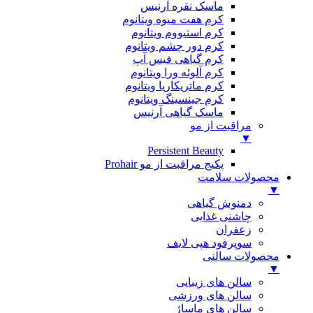
ماسک نقره آرنیس
کرم هفت میوه ویتانوم
کرم استیووم ویتانوم
کرم دور چشم ویتانوم
کرم گیاهی فیس آپ
کرم آلوئه ورا ویتانوم
کرم ماتریکاریا ویتانوم
کرم جینسینگ ویتانوم
ماسک گیاهی آرنیس
مراقبت از مو
▼
Persistent Beauty
پکیج مراقبت از مو Prohair
محصولات سلامت
▼
دمنوش گیاهی
چاشنی غذایی
زعفران
سوپرفود هپی لایف
محصولات سالنی
▼
سالن های زیبایی
سالن های ورزشی
سالن های ماساژ