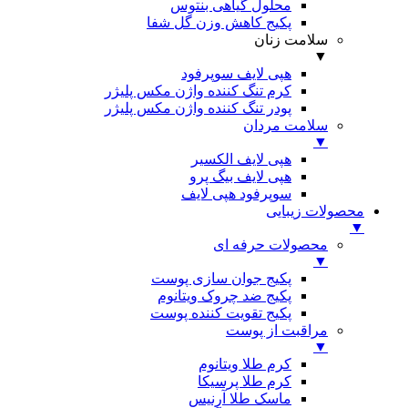
محلول گیاهی بنتوس
پکیج کاهش وزن گل شفا
سلامت زنان
▼
هپی لایف سوپرفود
کرم تنگ کننده واژن مکس پلیژر
پودر تنگ کننده واژن مکس پلیژر
سلامت مردان
▼
هپی لایف الکسیر
هپی لایف بیگ پرو
سوپرفود هپی لایف
محصولات زیبایی
▼
محصولات حرفه ای
▼
پکیج جوان سازی پوست
پکیج ضد چروک ویتانوم
پکیج تقویت کننده پوست
مراقبت از پوست
▼
کرم طلا ویتانوم
کرم طلا پرسیکا
ماسک طلا آرنیس