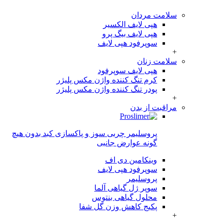
سلامت مردان
هپی لایف الکسیر
هپی لایف بیگ پرو
سوپرفود هپی لایف
+
سلامت زنان
هپی لایف سوپرفود
کرم تنگ کننده واژن مکس پلیژر
پودر تنگ کننده واژن مکس پلیژر
+
مراقبت از بدن
پروسلیمر چربی سوز و پاکسازی کبد بدون هیچ
گونه عوارض جانبی
وینکامین دی اف
سوپرفود هپی لایف
پروسلیمر
سوپر ژل گیاهی آلما
محلول گیاهی بنتوس
پکیج کاهش وزن گل شفا
+