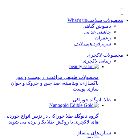
+
+
محصولات سلامت
What’s up
دمنوش گیاهی
چاشنی غذایی
زعفران
سوپرفود هپی لایف
+
محصولات لاکچری
زیبایی لاکچری
محصولات طبیعی مراقبت از پوست و مو،
پاکسازی، ویتامینه، ضد چین و چروک و جوان
سازی پوست
طلا نانوگلد خوراکی
گروه نانوگلد طلا خوراکی در تزیین انواع خوردنی
های لاکچری با روکش طلا بکار برده می شوند.
سالن های ماساژ