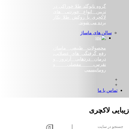
گروه نانوگلد طلا خوراکی در
تزیین انواع خوردنی های
لاکچری با روکش طلا بکار
برده می شوند.
سالن های ماساژ
محصولات طبیعی ماساژ،
رفع گرفتگی های عضلانی،
درمان دردهايی آرتروز و
نقرس، مفصلی و
روماتيسمی
+
+
تماس با ما
زیبایی لاکچری