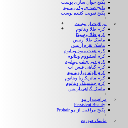
پکیج جوان سازی پوست
پکیج ضد چروک ویتانوم
پکیج تقویت کننده پوست
+
+
مراقبت از پوست
+
کرم طلا ویتانوم
کرم طلا پرسیکا
ماسک طلا آرنیس
ماسک نقره آرنیس
کرم هفت میوه ویتانوم
کرم استیووم ویتانوم
کرم دور چشم ویتانوم
کرم گیاهی فیس آپ
کرم آلوئه ورا ویتانوم
کرم ماتریکاریا ویتانوم
کرم جینسینگ ویتانوم
ماسک گیاهی آرنیس
+
مراقبت از مو
Persistent Beauty
پکیج مراقبت از مو Prohair
+
ماسک صورت