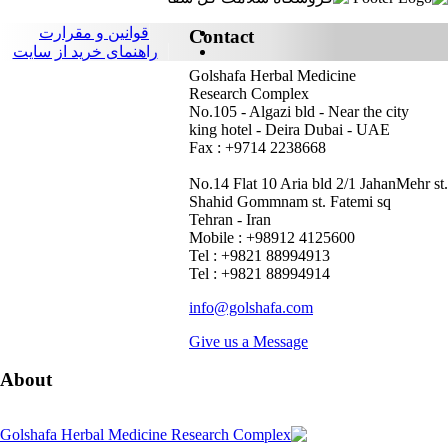
قوانین و مقرارت
Contact
راهنمای خرید از سایت
Golshafa Herbal Medicine
Research Complex
No.105 - Algazi bld - Near the city
king hotel - Deira Dubai - UAE
Fax : +9714 2238668
No.14 Flat 10 Aria bld 2/1 JahanMehr st.
Shahid Gommnam st. Fatemi sq
Tehran - Iran
Mobile : +98912 4125600
Tel : +9821 88994913
Tel : +9821 88994914
info@golshafa.com
Give us a Message
About