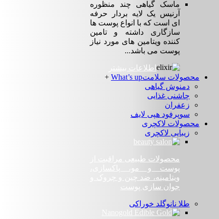
ماسک گیاهی چند منظوره
آرنیس یک لایه بردار حرفه
ای است که با انواع پوست ها
سازگاری داشته و تامین
کننده ویتامین های مورد نیاز
پوست می باشد...
اطلاعات بیشتر
محصولات سلامت
What’s up
+
دمنوش گیاهی
چاشنی غذایی
زعفران
سوپرفود هپی لایف
محصولات لاکچری
زیبایی لاکچری
محصولات طبیعی مراقبت از
پوست و مو، پاکسازی،
ویتامینه، ضد چین و چروک و
جوان سازی پوست
طلا نانوگلد خوراکی