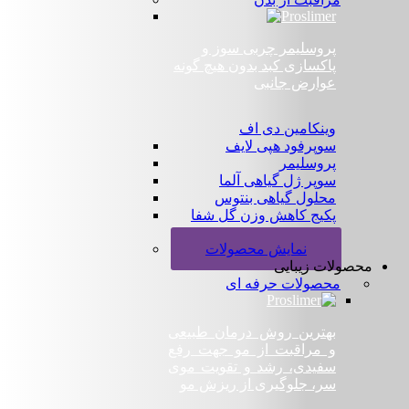
پروسلیمر چربی سوز و
پاکسازی کبد بدون هیچ گونه
عوارض جانبی
وینکامین دی اف
سوپرفود هپی لایف
پروسلیمر
سوپر ژل گیاهی آلما
محلول گیاهی بنتوس
پکیج کاهش وزن گل شفا
+
نمایش محصولات
محصولات زیبایی
محصولات حرفه ای
بهترین روش درمان طبیعی
و مراقبت از مو جهت رفع
سفیدی، رشد و تقویت موی
سر، جلوگیری از ریزش مو