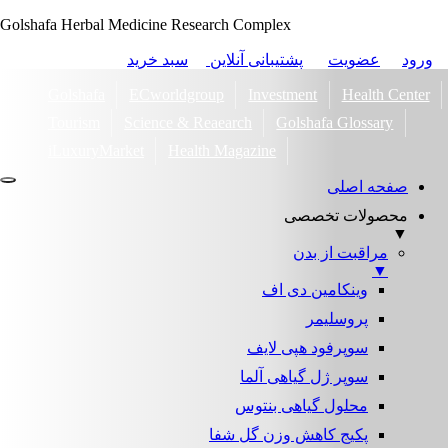
Golshafa Herbal Medicine Research Complex
ورود
عضویت
پشتیبانی آنلاین
سبد خرید
Golshafa
ECworldgroup
Investment
Health Center
Tourism
Science & Reaearch
Golshafa Glossary
iLuxuryMarket
Health Magazine
صفحه اصلی
محصولات تخصصی
▼
مراقبت از بدن
▼
وینکامین دی اف
پروسلیمر
سوپرفود هپی لایف
سوپر ژل گیاهی آلما
محلول گیاهی بنتوس
پکیج کاهش وزن گل شفا