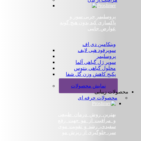
پروسلیمر چربی سوز و
پاکسازی کبد بدون هیچ گونه
عوارض جانبی
وینکامین دی اف
سوپرفود هپی لایف
پروسلیمر
سوپر ژل گیاهی آلما
محلول گیاهی بنتوس
پکیج کاهش وزن گل شفا
+
نمایش محصولات
محصولات زیبایی
محصولات حرفه ای
بهترین روش درمان طبیعی
و مراقبت از مو جهت رفع
سفیدی، رشد و تقویت موی
سر، جلوگیری از ریزش مو