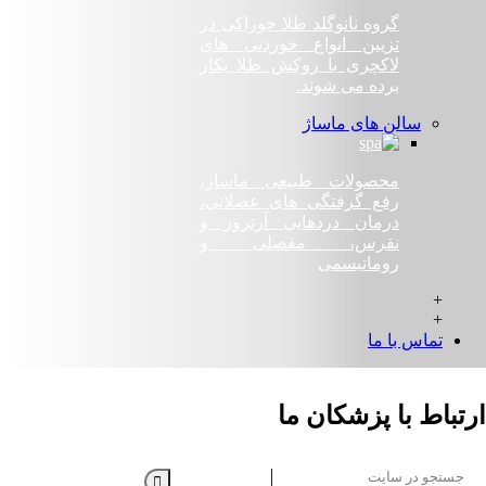
گروه نانوگلد طلا خوراکی در
تزیین انواع خوردنی های
لاکچری با روکش طلا بکار
برده می شوند.
سالن های ماساژ
محصولات طبیعی ماساژ،
رفع گرفتگی های عضلانی،
درمان دردهايی آرتروز و
نقرس، مفصلی و
روماتيسمی
+
+
تماس با ما
ارتباط با پزشکان ما