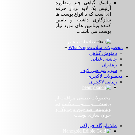
ماسک گیاهی چند منظوره
آرنیس یک لایه بردار حرفه
ای است که با انواع پوست ها
سازگاری داشته و تامین
کننده ویتامین های مورد نیاز
پوست می باشد...
اطلاعات بیشتر
محصولات سلامت
What’s up
+
دمنوش گیاهی
چاشنی غذایی
زعفران
سوپرفود هپی لایف
محصولات لاکچری
زیبایی لاکچری
محصولات طبیعی مراقبت از
پوست و مو، پاکسازی،
ویتامینه، ضد چین و چروک و
جوان سازی پوست
طلا نانوگلد خوراکی