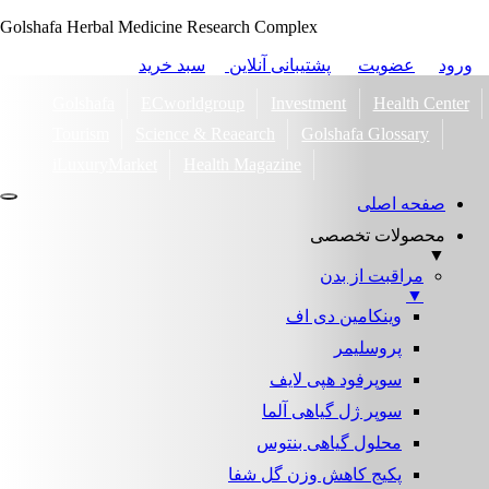
Golshafa Herbal Medicine Research Complex
ورود
عضویت
پشتیبانی آنلاین
سبد خرید
Golshafa
ECworldgroup
Investment
Health Center
Tourism
Science & Reaearch
Golshafa Glossary
iLuxuryMarket
Health Magazine
صفحه اصلی
محصولات تخصصی
▼
مراقبت از بدن
▼
وینکامین دی اف
پروسلیمر
سوپرفود هپی لایف
سوپر ژل گیاهی آلما
محلول گیاهی بنتوس
پکیج کاهش وزن گل شفا