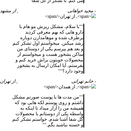
می کنم. با تشکر از گل شفا
"
- مجید خواهانی
, از مشهد
"
با سلام، مشکل ریزش مو هام با
دارو هایی که بهم معرفی کردید
برطرف شده و موهامدارن دوباره
رشد میکنن. میخواستم اول تشکر کنم
و بعد هم بپرسم یکی از دوستای من
ساکن بشخور هست و میخواستم از
محصولات خوبتون براش خرید کنم و
بفرستم، آیا امکان ارسال به بشخور
وجود دارد؟
"
- خانم تهرانی
, از تهران
"
من مدت ها با پوست صورتم مشکل
داشتم و روی پوستم لکه هایی بود که
همیشه من را آزار میداد تا اینکه به
واسطه یکی از دوستانم با محصولات
گل شفا آشنا شدم. خواستم تشکر کنم
و خسته نباشید بگم.
"