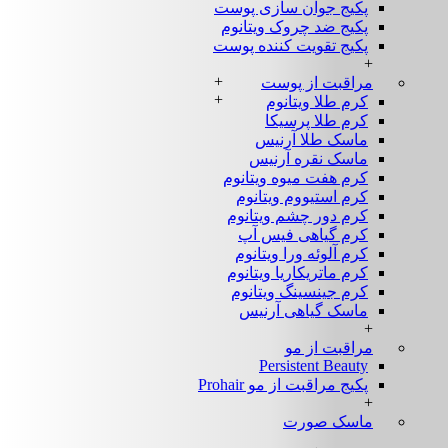
پکیج جوان سازی پوست
پکیج ضد چروک ویتانوم
پکیج تقویت کننده پوست
+
+
مراقبت از پوست
+
کرم طلا ویتانوم
کرم طلا پرسیکا
ماسک طلا آرنیس
ماسک نقره آرنیس
کرم هفت میوه ویتانوم
کرم استیووم ویتانوم
کرم دور چشم ویتانوم
کرم گیاهی فیس آپ
کرم آلوئه ورا ویتانوم
کرم ماتریکاریا ویتانوم
کرم جینسینگ ویتانوم
ماسک گیاهی آرنیس
+
مراقبت از مو
Persistent Beauty
پکیج مراقبت از مو Prohair
+
ماسک صورت